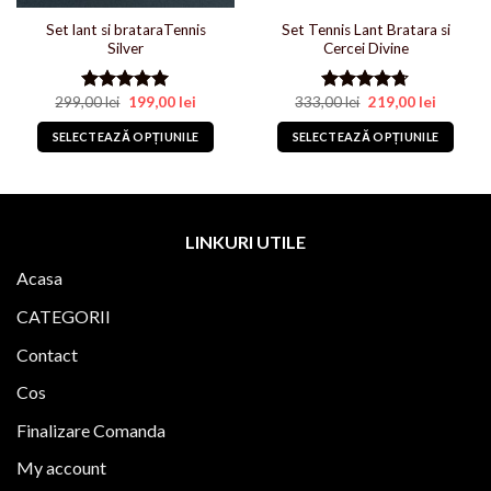
Set lant si brataraTennis
Set Tennis Lant Bratara si
Silver
Cercei Divine
Prețul
Prețul
Prețul
Prețul
299,00
lei
199,00
lei
333,00
lei
219,00
lei
Evaluat la
Evaluat la
inițial
curent
inițial
curent
5.00
din 5
4.67
din 5
lei.
a
este:
a
este:
SELECTEAZĂ OPȚIUNILE
SELECTEAZĂ OPȚIUNILE
fost:
199,00 lei.
fost:
219,00 le
299,00 lei.
333,00 lei.
Acest
Acest
produs
produs
are
are
mai
mai
LINKURI UTILE
multe
multe
Acasa
variații.
variații.
Opțiunile
Opțiunile
CATEGORII
pot
pot
fi
fi
Contact
alese
alese
Cos
în
în
pagina
pagina
Finalizare Comanda
produsului.
produsului.
My account