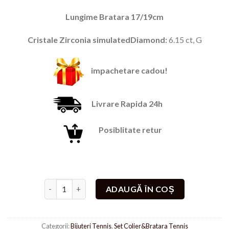
299,00 lei.
Lungime Bratara 17/19cm
Cristale Zirconia simulatedDiamond:
6.15 ct, G
impachetare cadou!
Livrare Rapida 24h
Posiblitate retur
Cantitate Set Colier&Bratara Tennis Plate Gold
ADAUGĂ ÎN COȘ
Categorii:
Bijuteri Tennis
,
Set Colier&Bratara Tennis