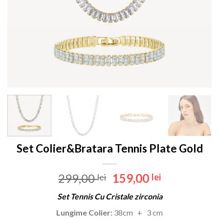
Set Colier&Bratara Tennis Plate Gold
Prețul
Prețul
299,00
159,00
lei
lei
inițial
curent
Set Tennis Cu Cristale zirconia
a
este:
fost:
159,00 lei.
Lungime Colier:
38cm + 3 cm