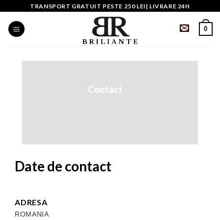
Skip
TRANSPORT GRATUIT PESTE 250 LEI| LIVRARE 24H
to
0
content
Contact
Date de contact
ADRESA
ROMANIA