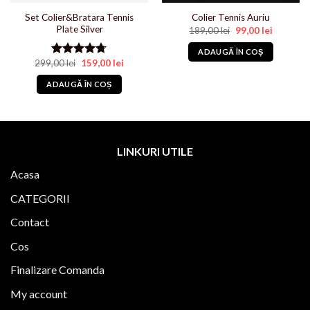
Set Colier&Bratara Tennis
Colier Tennis Auriu
Plate Silver
Prețul
Prețul
189,00
lei
99,00
lei
inițial
curent
a
este:
ADAUGĂ ÎN COȘ
fost:
99,00 lei.
Prețul
Prețul
299,00
lei
159,00
lei
Evaluat la
189,00 lei.
inițial
curent
4.71
din 5
lei.
a
este:
ADAUGĂ ÎN COȘ
fost:
159,00 lei.
299,00 lei.
LINKURI UTILE
Acasa
CATEGORII
Contact
Cos
Finalizare Comanda
My account