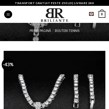
Skip
TRANSPORT GRATUIT PESTE 250 LEI| LIVRARE 24H
to
0
content
PRIMA PAGINĂ
/
BIJUTERI TENNIS
-43%