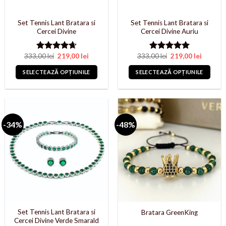
Set Tennis Lant Bratara si
Set Tennis Lant Bratara si
Cercei Divine
Cercei Divine Auriu
Prețul
Prețul
Prețul
Prețul
333,00
lei
219,00
lei
333,00
lei
219,00
lei
Evaluat la
Evaluat la
inițial
curent
inițial
curent
4.67
din 5
5.00
din 5
a
este:
a
este:
SELECTEAZĂ OPȚIUNILE
SELECTEAZĂ OPȚIUNILE
fost:
219,00 lei.
fost:
219,00 l
333,00 lei.
333,00 lei.
Acest
Acest
produs
produs
are
are
mai
mai
-34%
-48%
multe
multe
variații.
variații.
Opțiunile
Opțiunile
pot
pot
fi
fi
alese
alese
în
în
pagina
pagina
produsului.
produsului.
Set Tennis Lant Bratara si
Bratara GreenKing
Cercei Divine Verde Smarald