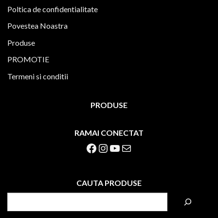
Poltica de confidentialitate
Povestea Noastra
Produse
PROMOTIE
Termeni si conditii
PRODUSE
RAMAI CONECTAT
Facebook
Instagram
YouTube
Mail
CAUTA PRODUSE
S
e