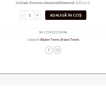
Cristale Zirconia simulatedDiamond:
6.15 ct, G
Cantitate Bratara Tennis Auriu Pietre Argintii
ADAUGĂ ÎN COȘ
SKU:
2143222126346
Categorii:
Bijuteri Tennis
,
Bratari Tennis