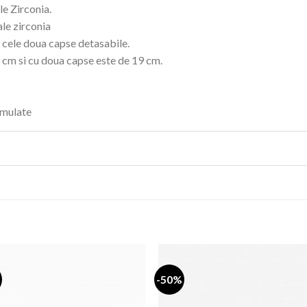
le Zirconia.
ale zirconia
 cele doua capse detasabile.
 cm si cu doua capse este de 19 cm.
imulate
-50%