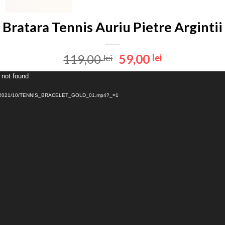
Bratara Tennis Auriu Pietre Argintii
Prețul
Prețul
119,00
59,00
lei
lei
inițial
curent
 not found
Player
a
este:
video
fost:
59,00 lei.
uploads/2021/10/TENNIS_BRACELET_GOLD_01.mp4?_=1
119,00 lei.