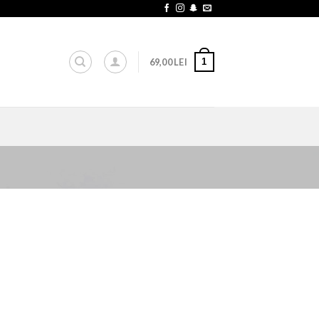
1
69,00
LEI