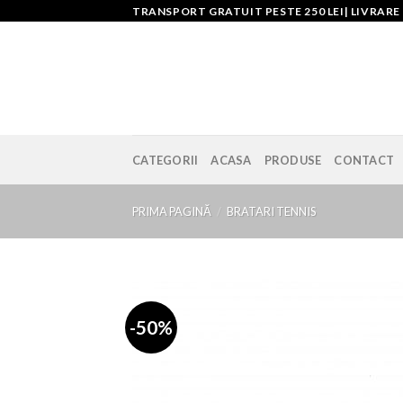
Skip
TRANSPORT GRATUIT PESTE 250 LEI| LIVRARE
to
content
CATEGORII
ACASA
PRODUSE
CONTACT
PRIMA PAGINĂ
/
BRATARI TENNIS
-50%