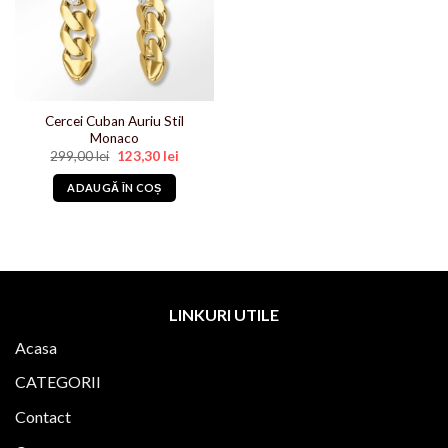
Cercei Cuban Auriu Stil
Monaco
Prețul
Prețul
299,00
lei
123,30
lei
inițial
curent
a
este:
ADAUGĂ ÎN COȘ
fost:
123,30 lei.
299,00 lei.
LINKURI UTILE
Acasa
CATEGORII
Contact