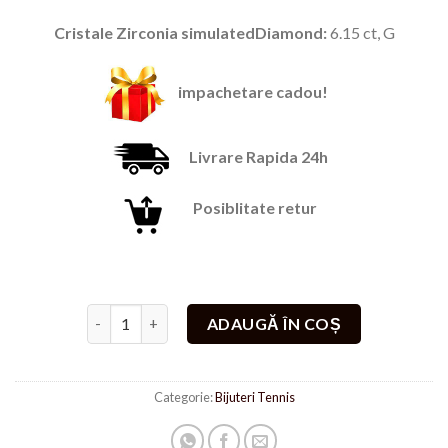
189,00 lei.
Cristale Zirconia simulatedDiamond:
6.15 ct, G
impachetare cadou!
Livrare Rapida 24h
Posiblitate retur
Cantitate Colier Tennis Auriu
ADAUGĂ ÎN COȘ
Categorie:
Bijuteri Tennis