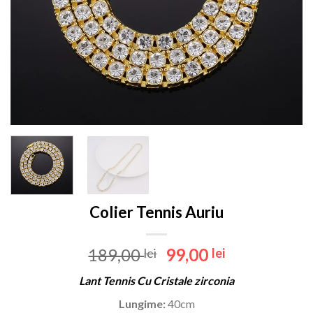
Colier Tennis Auriu
Prețul
Prețul
189,00
99,00
lei
lei
inițial
curent
Lant Tennis Cu Cristale zirconia
a
este:
fost:
99,00 lei.
Lungime:
40cm