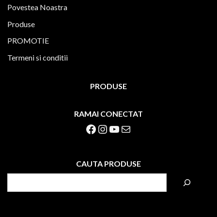
Povestea Noastra
Produse
PROMOTIE
Termeni si conditii
PRODUSE
RAMAI CONECTAT
Facebook
Instagram
YouTube
Mail
CAUTA PRODUSE
S
e
a
r