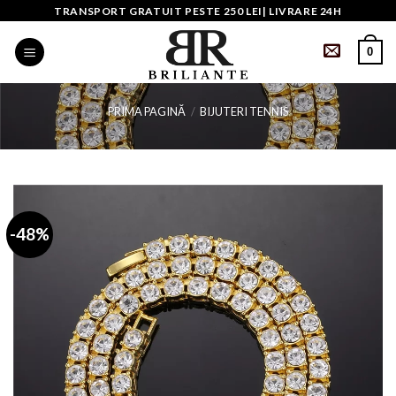
Skip
TRANSPORT GRATUIT PESTE 250 LEI| LIVRARE 24H
to
0
content
PRIMA PAGINĂ
/
BIJUTERI TENNIS
-48%