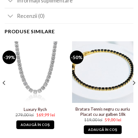
Informații suplimentare
Recenzii (0)
PRODUSE SIMILARE
-39%
-50%
Bratara Tennis negru cu auriu
Luxury Rych
Placat cu aur galben 18k
Prețul
Prețul
279,00
lei
169,99
lei
inițial
curent
Prețul
Prețul
119,00
lei
59,00
lei
a
este:
inițial
curent
ADAUGĂ ÎN COȘ
fost:
169,99 lei.
a
este:
ADAUGĂ ÎN COȘ
279,00 lei.
fost:
59,00 lei.
119,00 lei.
lei.