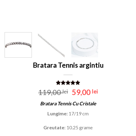
Bratara Tennis argintiu
Evaluat la
Prețul
Prețul
119,00
59,00
lei
lei
5.00
din 5
inițial
curent
pe baza
Bratara Tennis Cu Cristale
unei
a
este:
singure
fost:
59,00 lei.
Lungime:
17/19 cm
evaluări
119,00 lei.
Greutate
: 10.25 grame