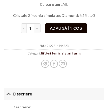
Culoare aur:
Alb
Cristale Zirconia simulatedDiamond:
6.15 ct, G
Cantitate Bratara Tennis argintiu
ADAUGĂ ÎN COȘ
SKU:
2122214446523
Categorii:
Bijuteri Tennis
,
Bratari Tennis
Descriere
Descriere: