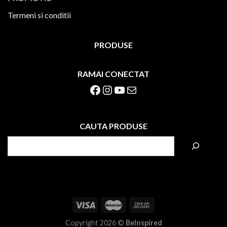
Termeni si conditii
PRODUSE
RAMAI CONECTAT
Facebook
Instagram
YouTube
Mail
CAUTA PRODUSE
S
e
a
r
c
h
Copyright 2026 ©
BeInspired