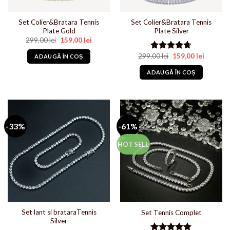
în
în
pagina
pagina
Set Colier&Bratara Tennis
Set Colier&Bratara Tennis
produsului.
produsului.
Plate Gold
Plate Silver
Prețul
Prețul
299,00
lei
159,00
lei
inițial
curent
a
este:
Prețul
Prețul
299,00
lei
159,00
lei
Evaluat la
ADAUGĂ ÎN COȘ
fost:
159,00 lei.
inițial
curent
4.71
din 5
299,00 lei.
a
este:
ADAUGĂ ÎN COȘ
fost:
159,00 le
299,00 lei.
-33%
-61%
HOT SELL
Set lant si brataraTennis
Set Tennis Complet
Silver