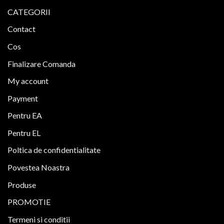
fi
CATEGORII
alese
Contact
în
pagina
Cos
produsului.
Finalizare Comanda
My account
Payment
Pentru EA
Pentru EL
Poltica de confidentialitate
Povestea Noastra
Produse
PROMOTIE
Termeni si conditii