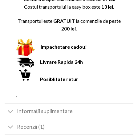
Costul transportului la easy box este
13 lei
.
Transportul este
GRATUIT
la comenzile de peste
20
0 lei
.
impachetare cadou!
Livrare Rapida 24h
Posiblitate retur
,
Informații suplimentare
Recenzii (1)