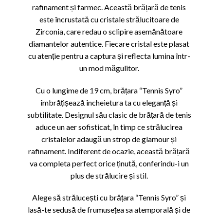
rafinament și farmec. Această brățară de tenis
este încrustată cu cristale strălucitoare de
Zirconia, care redau o sclipire asemănătoare
diamantelor autentice. Fiecare cristal este plasat
cu atenție pentru a captura și reflecta lumina într-
un mod măgulitor.
Cu o lungime de 19 cm, brățara “Tennis Syro”
îmbrățișează încheietura ta cu eleganță și
subtilitate. Designul său clasic de brățară de tenis
aduce un aer sofisticat, în timp ce strălucirea
cristalelor adaugă un strop de glamour și
rafinament. Indiferent de ocazie, această brățară
va completa perfect orice ținută, conferindu-i un
plus de strălucire și stil.
Alege să strălucești cu brățara “Tennis Syro” și
lasă-te sedusă de frumusețea sa atemporală și de