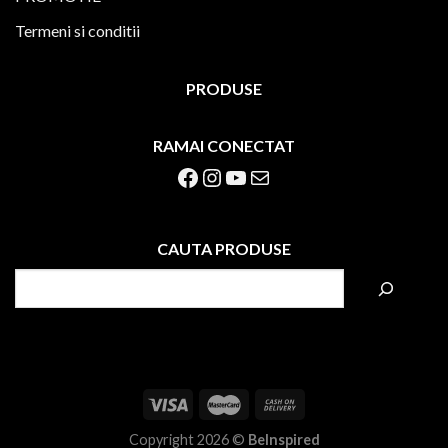
Termeni si conditii
PRODUSE
RAMAI CONECTAT
Facebook
Instagram
YouTube
Mail
CAUTA PRODUSE
S
e
a
r
c
h
Copyright 2026 ©
BeInspired