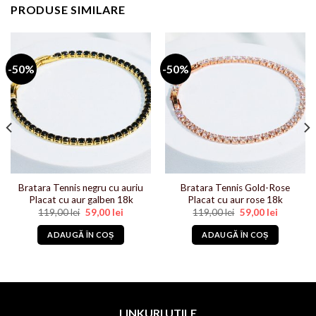
PRODUSE SIMILARE
-50%
-50%
Bratara Tennis negru cu auriu
Bratara Tennis Gold-Rose
Placat cu aur galben 18k
Placat cu aur rose 18k
Prețul
Prețul
Prețul
Prețul
119,00
lei
59,00
lei
119,00
lei
59,00
lei
inițial
curent
inițial
curent
i.
a
este:
a
este:
ADAUGĂ ÎN COȘ
ADAUGĂ ÎN COȘ
fost:
59,00 lei.
fost:
59,00 lei.
119,00 lei.
119,00 lei.
LINKURI UTILE