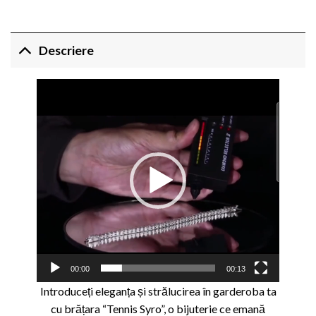
Descriere
Player
video
00:00
00:13
Introduceți eleganța și strălucirea în garderoba ta
cu brățara “Tennis Syro”, o bijuterie ce emană