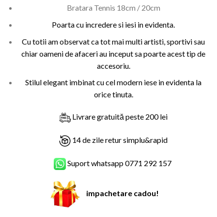
singure
fost:
109,00 lei.
Bratara Tennis 18cm / 20cm
evaluări
299,00 lei.
Poarta cu incredere si iesi in evidenta.
Cu totii am observat ca tot mai multi artisti, sportivi sau
chiar oameni de afaceri au inceput sa poarte acest tip de
accesoriu.
Stilul elegant imbinat cu cel modern iese in evidenta la
orice tinuta.
Livrare gratuită peste 200 lei
14 de zile retur simplu&rapid
Suport whatsapp 0771 292 157
impachetare cadou!