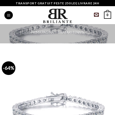
Skip
TRANSPORT GRATUIT PESTE 250 LEI| LIVRARE 24H
to
0
content
PRIMA PAGINĂ
/
BRATARI TENNIS
-64%