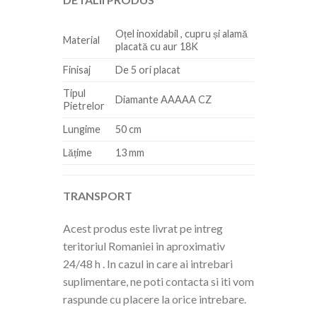
Oțel inoxidabil , cupru și alamă
Material
placată cu aur 18K
Finisaj
De 5 ori placat
Tipul
Diamante AAAAA CZ
Pietrelor
Lungime
50 cm
Lățime
13 mm
TRANSPORT
Acest produs este livrat pe intreg
teritoriul Romaniei in aproximativ
24/48 h . In cazul in care ai intrebari
suplimentare, ne poti contacta si iti vom
raspunde cu placere la orice intrebare.