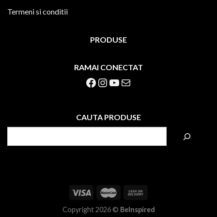
Termeni si conditii
PRODUSE
RAMAI CONECTAT
Facebook
Instagram
YouTube
Mail
CAUTA PRODUSE
S
e
a
r
c
h
Copyright 2026 ©
BeInspired