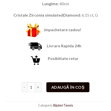
singure
fost:
119,00 lei.
Lungime:
40cm
evaluări
199,00 lei.
Cristale Zirconia simulatedDiamond:
6.15 ct, G
impachetare cadou!
Livrare Rapida 24h
Posiblitate retur
Cantitate Lant Tennis 40"Ice
ADAUGĂ ÎN COȘ
Categorie:
Bijuteri Tennis