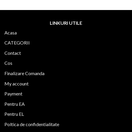
are
mai
multe
LINKURI UTILE
variații.
Opțiunile
Acasa
pot
fi
CATEGORII
alese
Contact
în
pagina
Cos
produsului.
Finalizare Comanda
My account
Payment
Pentru EA
Pentru EL
Poltica de confidentialitate