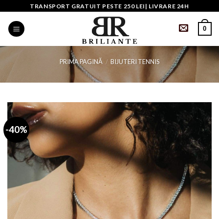
Skip
TRANSPORT GRATUIT PESTE 250 LEI| LIVRARE 24H
to
0
content
PRIMA PAGINĂ
/
BIJUTERI TENNIS
-40%