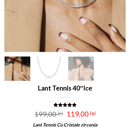
Lant Tennis 40″Ice
Evaluat la
Prețul
Prețul
199,00
119,00
lei
lei
5.00
din 5
inițial
curent
pe baza
Lant Tennis Cu Cristale zirconia
unei
a
este: