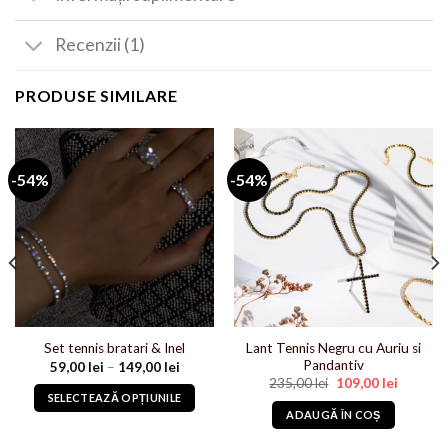
Recenzii (1)
PRODUSE SIMILARE
-54%
-54%
Lant Tennis Negru cu Auriu si
Set tennis bratari & Inel
Pandantiv
59,00
lei
–
149,00
lei
Prețul
Prețul
235,00
lei
109,00
lei
inițial
curent
SELECTEAZĂ OPȚIUNILE
a
este:
ADAUGĂ ÎN COȘ
fost:
109,00 le
Acest
235,00 lei.
lei.
produs