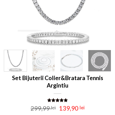
Set Bijuterii Colier&Bratara Tennis
Argintiu
Evaluat la
Prețul
Prețul
299,99
139,90
lei
lei
5.00
din 5
inițial
curent
pe baza