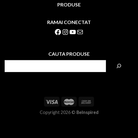
PRODUSE
RAMAI CONECTAT
Facebook
Instagram
YouTube
Mail
CAUTA PRODUSE
S
e
a
r
c
h
Copyright 2026 ©
BeInspired