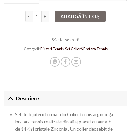
Cantitate Set Bijuterii Colier&Bratara Tennis Arginti
ADAUGĂ ÎN COȘ
SKU:
Nu se aplică
Categorii:
Bijuteri Tennis
,
Set Colier&Bratara Tennis
Descriere
Set de bijuterii format din Colier tennis argintiu și
brățară tennis realizate din aliaj placat cu aur alb
de 14K și cristale Zirconia . Un colier deosebit de