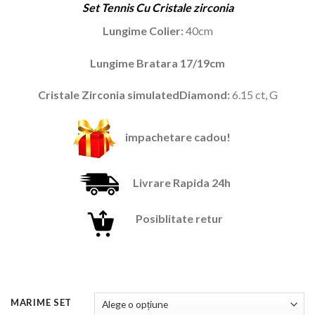
Set Tennis Cu Cristale zirconia
unei
a
este:
singure
fost:
139,90 lei.
Lungime Colier:
40cm
evaluări
299,99 lei.
Lungime Bratara 17/19cm
Cristale Zirconia simulatedDiamond:
6.15 ct, G
impachetare cadou!
Livrare Rapida 24h
Posiblitate retur
MARIME SET