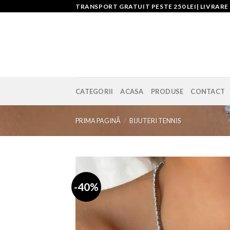
Skip
TRANSPORT GRATUIT PESTE 250 LEI| LIVRARE
to
content
CATEGORII
ACASA
PRODUSE
CONTACT
PRIMA PAGINĂ
/
BIJUTERI TENNIS
-40%