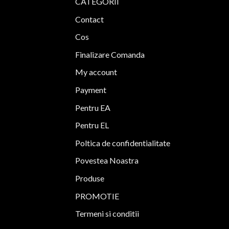
Opțiunile
CATEGORII
pot
Contact
fi
alese
Cos
în
Finalizare Comanda
pagina
produsului.
My account
Payment
Pentru EA
Pentru EL
Poltica de confidentialitate
Povestea Noastra
Produse
PROMOTIE
Termeni si conditii