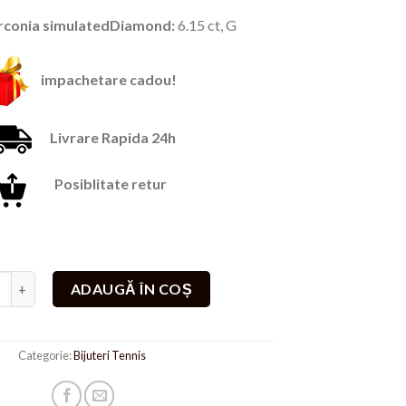
fost:
119,00 lei.
irconia simulatedDiamond:
6.15 ct, G
199,00 lei.
impachetare cadou!
Livrare Rapida 24h
Posiblitate retur
te Lant Tennis Double
ADAUGĂ ÎN COȘ
Categorie:
Bijuteri Tennis