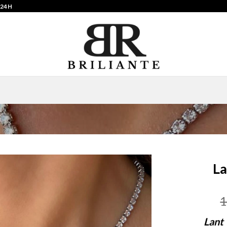
 24H
La
1
Lant 