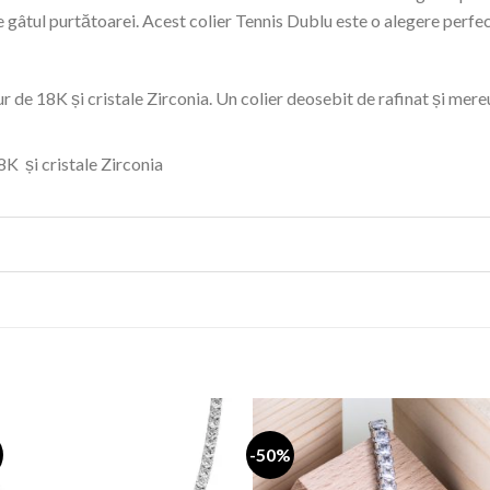
e gâtul purtătoarei. Acest colier Tennis Dublu este o alegere perfec
aur de 18K și cristale Zirconia. Un colier deosebit de rafinat și mere
8K și cristale Zirconia
-50%