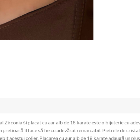
tal Zirconia și placat cu aur alb de 18 karate este o bijuterie cu a
a pretioasă îl face să fie cu adevărat remarcabil. Pietrele de crista
t acestui colier. Placarea cu aur alb de 18 karate adaugă un plus de