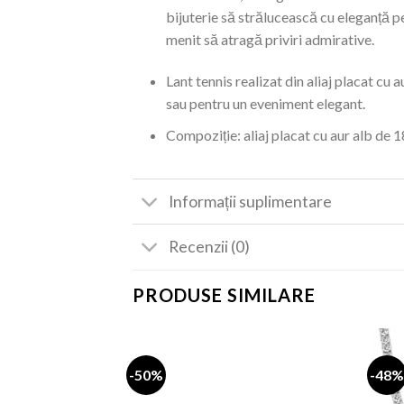
bijuterie să strălucească cu eleganță p
menit să atragă priviri admirative.
Lant tennis realizat din aliaj placat cu 
sau pentru un eveniment elegant.
Compoziție: aliaj placat cu aur alb de 1
Informații suplimentare
Recenzii (0)
PRODUSE SIMILARE
-50%
-48%