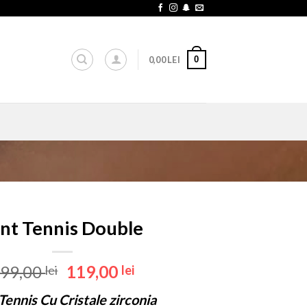
0
0,00
LEI
nt Tennis Double
Prețul
Prețul
99,00
119,00
lei
lei
inițial
curent
Tennis Cu Cristale zirconia
a
este: