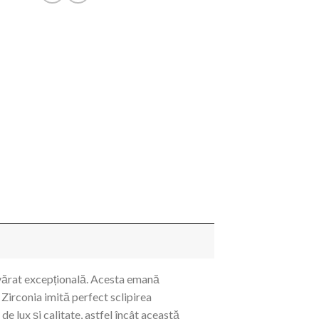
devărat excepțională. Acesta emană
l Zirconia imită perfect sclipirea
 lux și calitate, astfel încât această