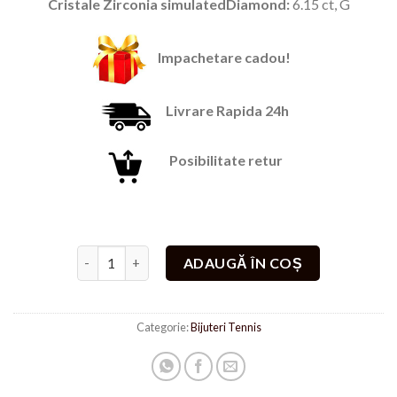
Cristale Zirconia simulatedDiamond:
6.15 ct, G
Impachetare cadou!
Livrare Rapida 24h
Posibilitate retur
Cantitate Lant Tennis Argintiu cu Pandantiv
ADAUGĂ ÎN COȘ
Categorie:
Bijuteri Tennis