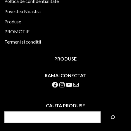
Poltica de confidentialitate
Povestea Noastra
Produse
PROMOTIE
Termeni si conditii
PRODUSE
RAMAI CONECTAT
Facebook
Instagram
YouTube
Mail
CAUTA PRODUSE
S
e
a