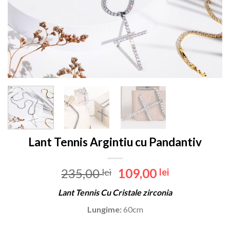
Lant Tennis Argintiu cu Pandantiv
Prețul
Prețul
235,00
109,00
lei
lei
inițial
curent
Lant Tennis Cu Cristale zirconia
a
este:
fost:
109,00 lei.
Lungime:
60cm
235,00 lei.