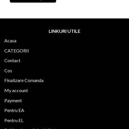
lei.
fost:
109,00 lei.
299,00 lei.
Acest
produs
are
mai
multe
LINKURI UTILE
variații.
Acasa
Opțiunile
pot
CATEGORII
fi
alese
Contact
în
Cos
pagina
produsului.
Finalizare Comanda
My account
Payment
Pentru EA
Pentru EL