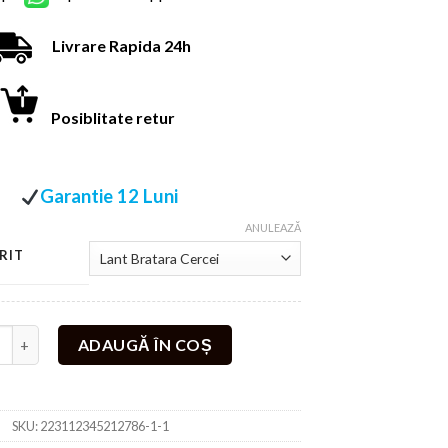
Livrare Rapida 24h
Posiblitate retur
Garantie 12 Luni
ANULEAZĂ
RIT
te Set Tennis Lant Bratara si Cercei Divine Verde Smarald
ADAUGĂ ÎN COȘ
SKU:
223112345212786-1-1