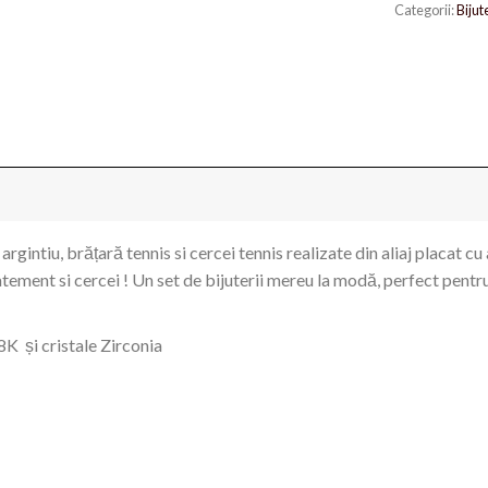
Categorii:
Bijut
argintiu, brățară tennis si cercei tennis realizate din aliaj placat cu
atement si cercei ! Un set de bijuterii mereu la modă, perfect pentr
8K și cristale Zirconia