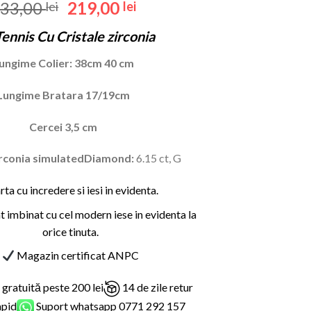
Evaluat la
2
Prețul
Prețul
33,00
219,00
lei
lei
5.00
din 5
inițial
curent
pe baza a
Tennis Cu Cristale zirconia
evaluări de
a
este:
la clienți
fost:
219,00 lei.
ungime Colier:
38cm 40 cm
333,00 lei.
Lungime Bratara 17/19cm
Cercei 3,5 cm
irconia simulatedDiamond:
6.15 ct, G
ta cu incredere si iesi in evidenta.
nt imbinat cu cel modern iese in evidenta la
orice tinuta.
Magazin certificat ANPC
 gratuită peste 200 lei
14 de zile retur
apid
Suport whatsapp 0771 292 157