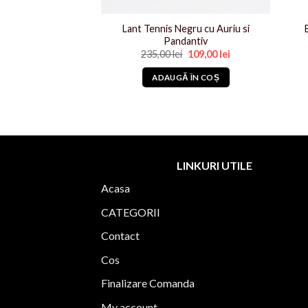
Lant Tennis Negru cu Auriu si
s 2023 Argintiu
Pandantiv
Prețul
Prețul
i
99,00
lei
inițial
curent
Prețul
Prețul
235,00
lei
109,00
lei
a
este:
inițial
curent
Ă ÎN COȘ
fost:
99,00 lei.
a
este:
ADAUGĂ ÎN COȘ
199,00 lei.
fost:
109,00 lei.
235,00 lei.
LINKURI UTILE
Acasa
CATEGORII
Contact
Cos
Finalizare Comanda
My account