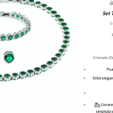
3
Set 
L
Cristale Z
Poar
Stilul elega
Livrare
simplu&r