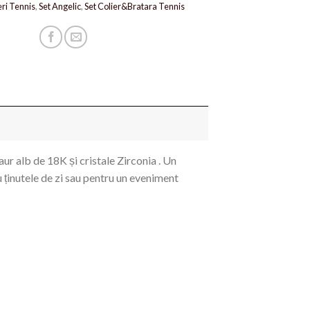
eri Tennis
,
Set Angelic
,
Set Colier&Bratara Tennis
 aur alb de 18K și cristale Zirconia . Un
u ținutele de zi sau pentru un eveniment