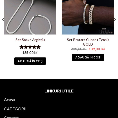
Set Bratara Cuban+Tennis
Set Snake Argintiu
GOLD
Prețul
Prețul
299,00
lei
139,00
lei
inițial
curent
185,00
lei
Evaluat la
lei.
a
este:
5.00
din 5
ADAUGĂ ÎN COȘ
fost:
139,00 le
ADAUGĂ ÎN COȘ
299,00 lei.
LINKURI UTILE
Acasa
CATEGORII
Contact