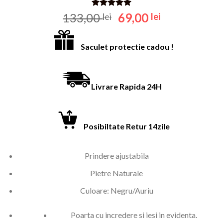
Evaluat la
Prețul
Prețul
133,00
69,00
lei
lei
5.00
din 5
inițial
curent
pe baza
unei
a
este:
singure
Saculet protectie cadou !
fost:
69,00 lei.
evaluări
133,00 lei.
Livrare Rapida 24H
Posibilt
ate Retur 14zile
Prindere ajustabila
Pietre Naturale
Culoare: Negru/Auriu
Poarta cu incredere si iesi in evidenta.