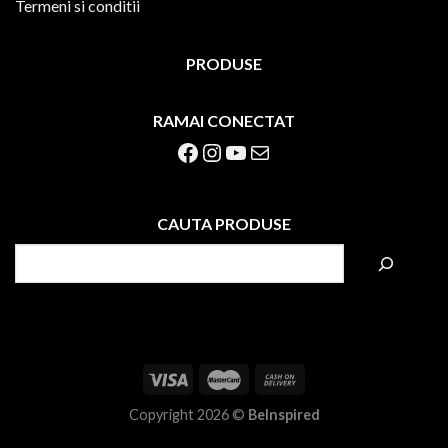
Termeni si conditii
PRODUSE
RAMAI CONECTAT
Facebook
Instagram
YouTube
Mail
CAUTA PRODUSE
S
e
a
r
c
h
Copyright 2026 ©
BeInspired