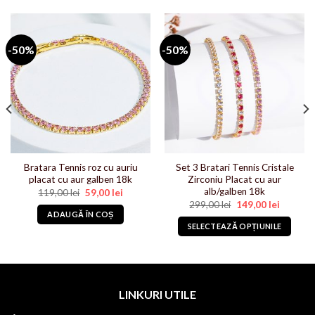
-50%
-50%
Bratara Tennis roz cu auriu
Set 3 Bratari Tennis Cristale
placat cu aur galben 18k
Zirconiu Placat cu aur
alb/galben 18k
Prețul
Prețul
119,00
lei
59,00
lei
inițial
curent
Prețul
Prețul
299,00
lei
149,00
lei
i.
a
este:
inițial
curent
ADAUGĂ ÎN COȘ
fost:
59,00 lei.
a
este:
SELECTEAZĂ OPȚIUNILE
119,00 lei.
fost:
149,00 le
299,00 lei.
Acest
produs
are
mai
LINKURI UTILE
multe