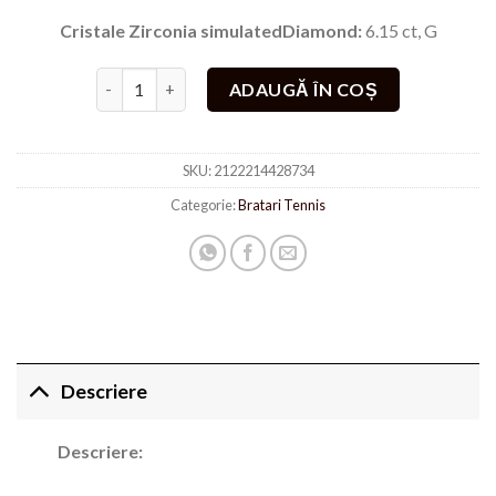
Cristale Zirconia simulatedDiamond:
6.15 ct, G
Cantitate Bratara Tennis rosu cu auriu Placat cu aur 
ADAUGĂ ÎN COȘ
SKU:
2122214428734
Categorie:
Bratari Tennis
Descriere
Descriere: