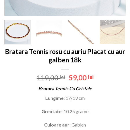
Bratara Tennis rosu cu auriu Placat cu aur
galben 18k
Prețul
Prețul
119,00
59,00
lei
lei
inițial
curent
Bratara Tennis Cu Cristale
a
este:
fost:
59,00 lei.
Lungime:
17/19 cm
119,00 lei.
Greutate
: 10.25 grame
Culoare aur:
Gablen