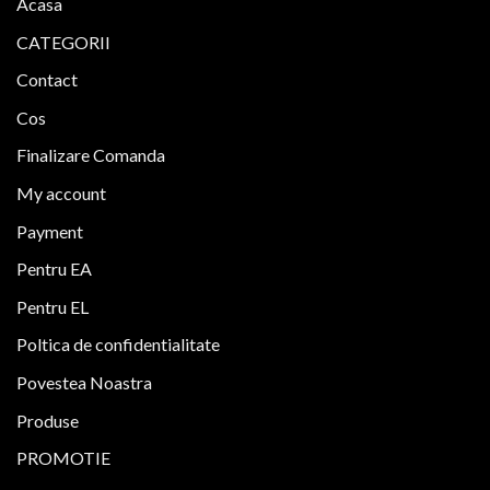
Acasa
variații.
Opțiunile
CATEGORII
pot
fi
Contact
alese
Cos
în
pagina
Finalizare Comanda
produsului.
My account
Payment
Pentru EA
Pentru EL
Poltica de confidentialitate
Povestea Noastra
Produse
PROMOTIE