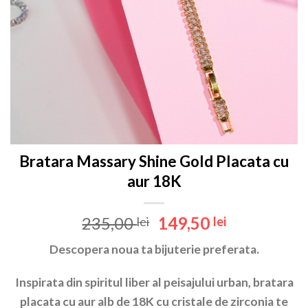
Bratara Massary Shine Gold Placata cu
aur 18K
Prețul
Prețul
235,00
149,50
lei
lei
inițial
curent
Descopera noua ta bijuterie preferata.
a
este:
fost:
149,50 lei.
Inspirata din spiritul liber al peisajului urban, bratara
235,00 lei.
placata cu aur alb de 18K cu cristale de zirconia te