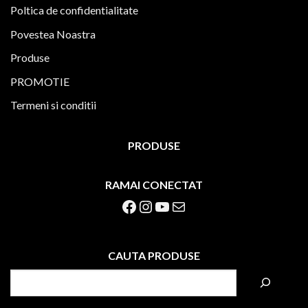
Poltica de confidentialitate
Povestea Noastra
Produse
PROMOTIE
Termeni si conditii
PRODUSE
RAMAI CONECTAT
Facebook
Instagram
YouTube
Mail
CAUTA PRODUSE
S
e