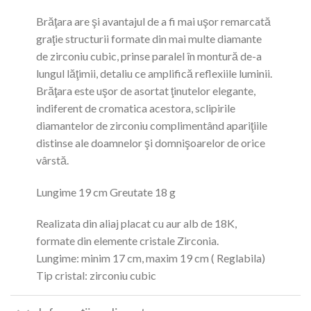
Brăţara are şi avantajul de a fi mai uşor remarcată
graţie structurii formate din mai multe diamante
de zirconiu cubic, prinse paralel în montură de-a
lungul lăţimii, detaliu ce amplifică reflexiile luminii.
Brăţara este uşor de asortat ţinutelor elegante,
indiferent de cromatica acestora, sclipirile
diamantelor de zirconiu complimentând apariţiile
distinse ale doamnelor şi domnişoarelor de orice
vârstă.
Lungime 19 cm Greutate 18 g
Realizata din aliaj placat cu aur alb de 18K,
formate din elemente cristale Zirconia.
Lungime: minim 17 cm, maxim 19 cm ( Reglabila)
Tip cristal: zirconiu cubic