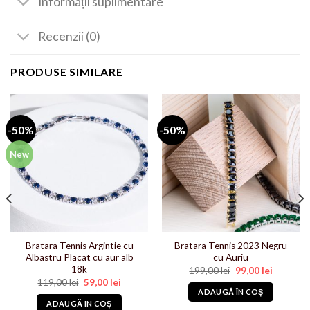
Informații suplimentare
Recenzii (0)
PRODUSE SIMILARE
-50%
-50%
New
Bratara Tennis Argintie cu
Bratara Tennis 2023 Negru
Albastru Placat cu aur alb
cu Auriu
18k
Prețul
Prețul
199,00
lei
99,00
lei
inițial
curent
Prețul
Prețul
119,00
lei
59,00
lei
a
este:
inițial
curent
ADAUGĂ ÎN COȘ
fost:
99,00 lei.
a
este:
ADAUGĂ ÎN COȘ
199,00 lei.
fost:
59,00 lei.