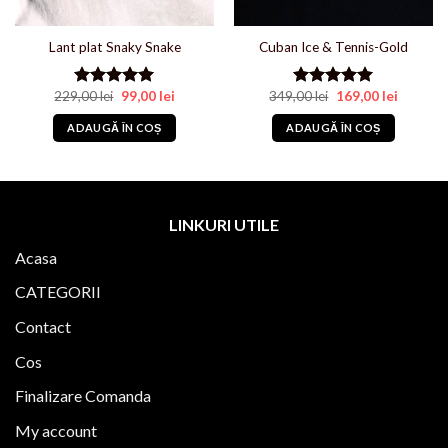
Lant plat Snaky Snake
Cuban Ice & Tennis-Gold
Prețul
Prețul
Prețul
Prețul
229,00
lei
99,00
lei
349,00
lei
169,00
lei
Evaluat la
Evaluat la
i.
inițial
curent
inițial
curent
5.00
din 5
5.00
din 5
a
este:
a
este:
ADAUGĂ ÎN COȘ
ADAUGĂ ÎN COȘ
fost:
99,00 lei.
fost:
169,00 le
229,00 lei.
349,00 lei.
LINKURI UTILE
Acasa
CATEGORII
Contact
Cos
Finalizare Comanda
My account