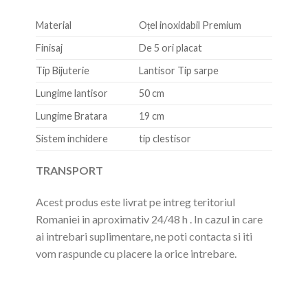
Material
Oțel inoxidabil Premium
Finisaj
De 5 ori placat
Tip Bijuterie
Lantisor Tip sarpe
Lungime lantisor
50 cm
Lungime Bratara
19 cm
Sistem inchidere
tip clestisor
TRANSPORT
Acest produs este livrat pe intreg teritoriul
Romaniei in aproximativ 24/48 h . In cazul in care
ai intrebari suplimentare, ne poti contacta si iti
vom raspunde cu placere la orice intrebare.