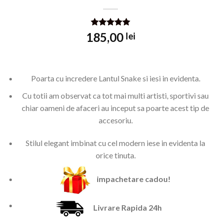
Evaluat la
185,00
lei
5.00
din 5
pe baza
unei
singure
evaluări
Poarta cu incredere Lantul Snake si iesi in evidenta.
Cu totii am observat ca tot mai multi artisti, sportivi sau
chiar oameni de afaceri au inceput sa poarte acest tip de
accesoriu.
Stilul elegant imbinat cu cel modern iese in evidenta la
orice tinuta.
impachetare cadou!
Livrare Rapida 24h