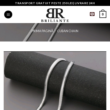
Skip
TRANSPORT GRATUIT PESTE 250 LEI| LIVRARE 24H
to
0
content
PRIMA PAGINĂ
/
CUBAN CHAIN