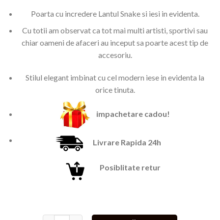
singure
fost:
99,00 lei.
evaluări
Poarta cu incredere Lantul Snake si iesi in evidenta.
229,00 lei.
Cu totii am observat ca tot mai multi artisti, sportivi sau
chiar oameni de afaceri au inceput sa poarte acest tip de
accesoriu.
Stilul elegant imbinat cu cel modern iese in evidenta la
orice tinuta.
impachetare cadou!
Livrare Rapida 24h
Posiblitate retur
Cantitate Lant plat Snaky Snake