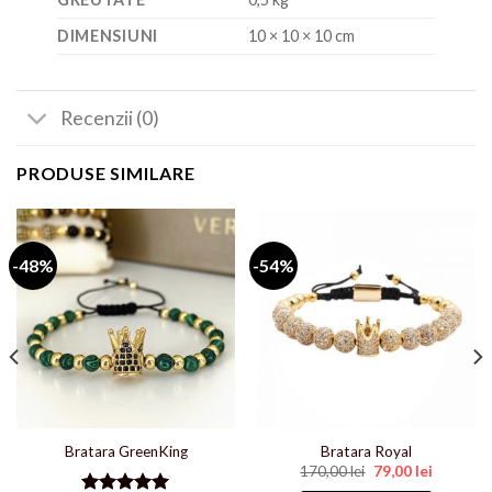
DIMENSIUNI
10 × 10 × 10 cm
Recenzii (0)
PRODUSE SIMILARE
-48%
-54%
Bratara GreenKing
Bratara Royal
Prețul
Prețul
170,00
lei
79,00
lei
inițial
curent