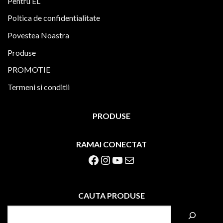
Pentru EL
Poltica de confidentialitate
Povestea Noastra
Produse
PROMOTIE
Termeni si conditii
PRODUSE
RAMAI CONECTAT
Facebook
Instagram
YouTube
Mail
CAUTA PRODUSE
S
e