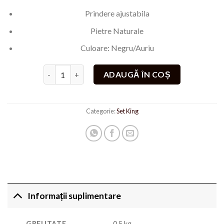
Prindere ajustabila
Pietre Naturale
Culoare: Negru/Auriu
Cantitate Bratara Winner
ADAUGĂ ÎN COȘ
Categorie:
Set King
Informații suplimentare
GREUTATE
0,5 kg