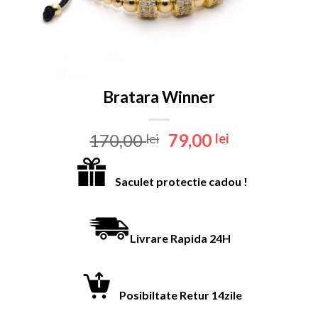
Bratara Winner
Prețul
Prețul
170,00
79,00
lei
lei
inițial
curent
a
este:
Saculet protectie cadou !
fost:
79,00 lei.
170,00 lei.
Livrare Rapida 24H
Posibilt
ate Retur 14zile