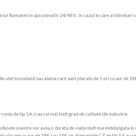
oriul Romaniei in aproximativ 24/48 h . In cazul in care ai intrebari 
n otel inoxidabil sau alama care sunt placate de 5 ori cu aur de 18
onia de tip 5A si au cel mai inalt grad de calitate din industrie.
odusele noastre vor avea o durata de viata mult mai indelungata in
nt placate cu aur de 18K sau 14K iar diamantele CZ de tip 5A au cel 