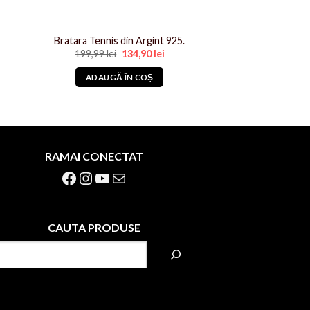
Bratara Tennis din Argint 925.
l
Prețul
Prețul
199,99
lei
134,90
lei
nt
inițial
curent
a
este:
ADAUGĂ ÎN COȘ
lei.
fost:
134,90 lei.
199,99 lei.
RAMAI CONECTAT
Facebook
Instagram
YouTube
Mail
CAUTA PRODUSE