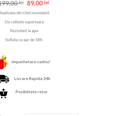
Evaluat la
Prețul
Prețul
199,00
89,00
lei
lei
5.00
din 5
inițial
curent
pe baza
Realizata din Otel Inoxidabil
unei
a
este:
singure
fost:
89,00 lei.
De calitate superioara
evaluări
199,00 lei.
Rezistent la apa
Suflata cu aur de 18K
impachetare cadou!
Livrare Rapida 24h
Posiblitate retur