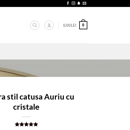
0
0,00
LEI
a stil catusa Auriu cu
cristale