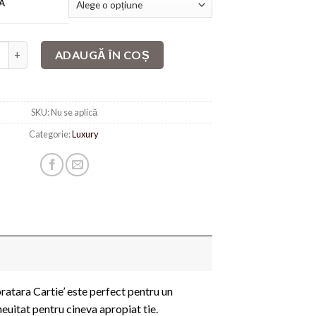
A
te Bratara stil catusa Auriu cu cristale
ADAUGĂ ÎN COȘ
SKU:
Nu se aplică
Categorie:
Luxury
 bratara Cartie’ este perfect pentru un
 neuitat pentru cineva apropiat tie.