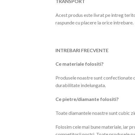
TRANSPORT
Acest produs este livrat pe intreg terit
raspunde cu placere la orice intrebare.
INTREBARI FRECVENTE
Ce materiale folositi?
Produsele noastre sunt confectionate di
durabilitate indelungata.
Ce pietre/diamante folositi?
Toate diamantele noastre sunt cubic zirc
Folosim cele mai bune materiale, iar pr
competitorii nostri. Toate produsele su