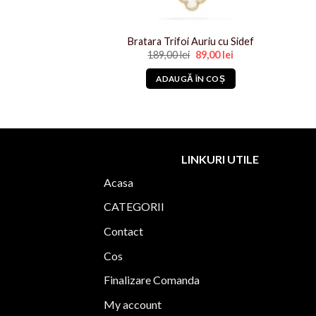
stil Catusa Auriu
Bratara Trifoi Auriu cu Sidef
Prețul
Prețul
Prețul
Prețul
i
89,00
lei
189,00
lei
89,00
lei
inițial
curent
inițial
curent
a
este:
a
este:
Ă ÎN COȘ
ADAUGĂ ÎN COȘ
fost:
89,00 lei.
fost:
89,00 lei.
189,00 lei.
189,00 lei.
LINKURI UTILE
Acasa
CATEGORII
Contact
Cos
Finalizare Comanda
My account