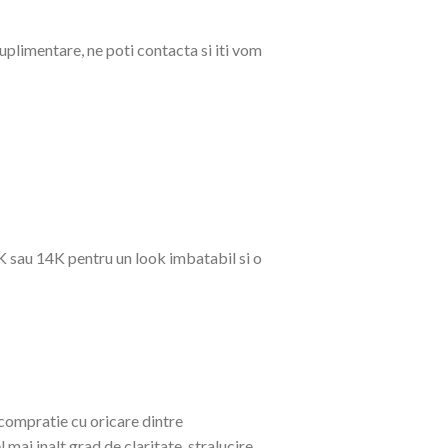
suplimentare, ne poti contacta si iti vom
K sau 14K pentru un look imbatabil si o
 compratie cu oricare dintre
mai inalt grad de claritate, stralucire