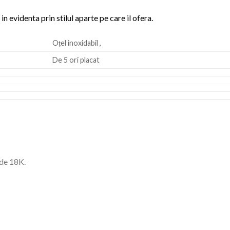
in evidenta prin stilul aparte pe care il ofera.
Oțel inoxidabil ,
De 5 ori placat
 de 18K.