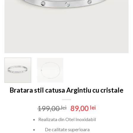
Bratara stil catusa Argintiu cu cristale
Prețul
Prețul
199,00
89,00
lei
lei
inițial
curent
Realizata din Otel Inoxidabil
a
este:
fost:
89,00 lei.
De calitate superioara