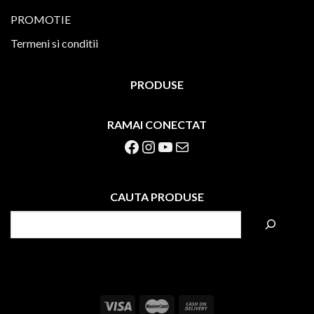
PROMOTIE
Termeni si conditii
PRODUSE
RAMAI CONECTAT
Facebook
Instagram
YouTube
Mail
CAUTA PRODUSE
S
e
a
r
c
h