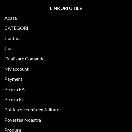
mai
multe
LINKURI UTILE
variații.
Acasa
Opțiunile
pot
CATEGORII
fi
alese
Contact
în
Cos
pagina
produsului.
Finalizare Comanda
My account
Payment
Pentru EA
Pentru EL
Poltica de confidentialitate
Povestea Noastra
Produse