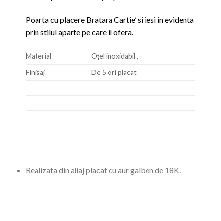
Poarta cu placere Bratara Cartie’ si iesi in evidenta
prin stilul aparte pe care il ofera.
Material
Oțel inoxidabil ,
Finisaj
De 5 ori placat
Realizata din aliaj placat cu aur galben de 18K.