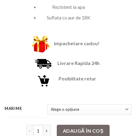
199,00 lei.
Rezistent la apa
Suflata cu aur de 18K
impachetare cadou!
Livrare Rapida 24h
Posiblitate retur
MARIME
Cantitate Bratara stil catusa Argintiu cu cristale
ADAUGĂ ÎN COȘ