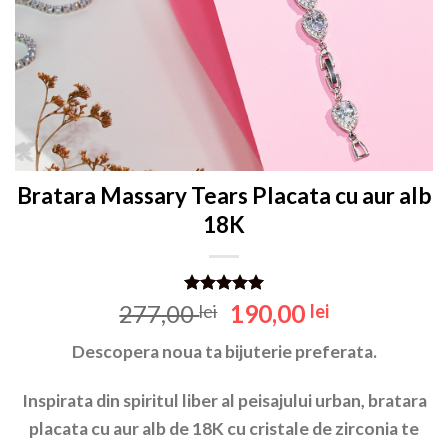
Bratara Massary Tears Placata cu aur alb
18K
Evaluat la
Prețul
Prețul
277,00
190,00
lei
lei
5.00
din 5
inițial
curent
pe baza
Descopera noua ta bijuterie preferata.
unei
a
este:
singure
fost:
190,00 lei.
evaluări
Inspirata din spiritul liber al peisajului urban, bratara
277,00 lei.
placata cu aur alb de 18K cu cristale de zirconia te