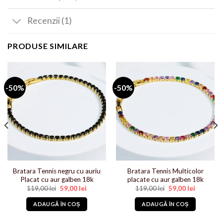
Recenzii (1)
PRODUSE SIMILARE
-50%
-50%
Bratara Tennis negru cu auriu
Bratara Tennis Multicolor
Placat cu aur galben 18k
placate cu aur galben 18k
Prețul
Prețul
Prețul
Prețul
119,00
lei
59,00
lei
119,00
lei
59,00
lei
inițial
curent
inițial
curent
i.
a
este:
a
este:
ADAUGĂ ÎN COȘ
ADAUGĂ ÎN COȘ
fost:
59,00 lei.
fost:
59,00 lei.
119,00 lei.
119,00 lei.