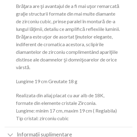
Brăţara are şi avantajul de a fi mai uşor remarcată
graţie structurii formate din mai multe diamante
de zirconiu cubic, prinse paralel în montură de-a
lungul lăţimii, detaliu ce amplifică reflexiile luminii.
Brăţara este uşor de asortat ţinutelor elegante,
indiferent de cromatica acestora, sclipirile
diamantelor de zirconiu complimentând apariţiile
distinse ale doamnelor şi domnişoarelor de orice
vârstă.
Lungime 19 cm Greutate 18 g
Realizata din aliaj placat cu aur alb de 18K,
formate din elemente cristale Zirconia.
Lungime: minim 17 cm, maxim 19 cm ( Reglabila)
Tip cristal: zirconiu cubic
Informații suplimentare