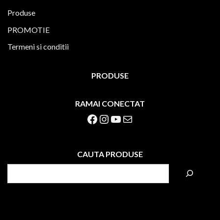
Produse
PROMOTIE
Termeni si conditii
PRODUSE
RAMAI CONECTAT
Facebook
Instagram
YouTube
Mail
CAUTA PRODUSE
S
e
a
r
c