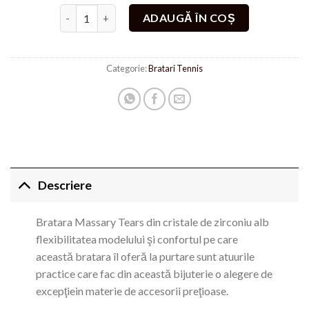
Cantitate Bratara Massary Tears Placata cu aur alb 1
ADAUGĂ ÎN COȘ
Categorie:
Bratari Tennis
Descriere
Bratara Massary Tears din cristale de zirconiu alb
flexibilitatea modelului şi confortul pe care
această bratara îl oferă la purtare sunt atuurile
practice care fac din această bijuterie o alegere de
excepţiein materie de accesorii preţioase.