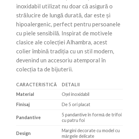
inoxidabil utilizat nu doar că asigură o
strălucire de lungă durată, dar este și
hipoalergenic, perfect pentru persoanele
cu piele sensibilă. Inspirat de motivele
clasice ale colecției Alhambra, acest
colier îmbină tradiția cu un stil modern,
devenind un accesoriu atemporal în
colecția ta de bijuterii.
CARACTERISTICĂ
DETALII
Material
Oțel inoxidabil
Finisaj
De 5 ori placat
5 pandantive în formă de trifoi
Pandantive
cu patru foi
Margini decorate cu model cu
Design
mărgele delicate