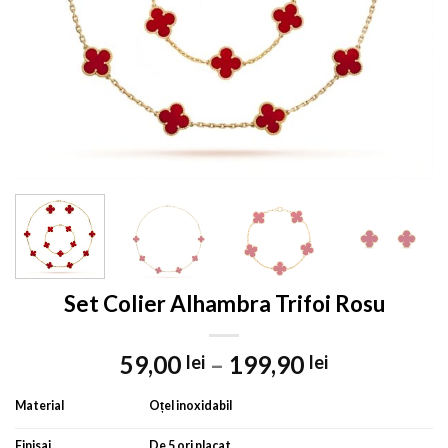
Set Colier Alhambra Trifoi Rosu
59,00
–
199,90
lei
lei
Material
Oțel inoxidabil
Finisaj
De 5 ori placat