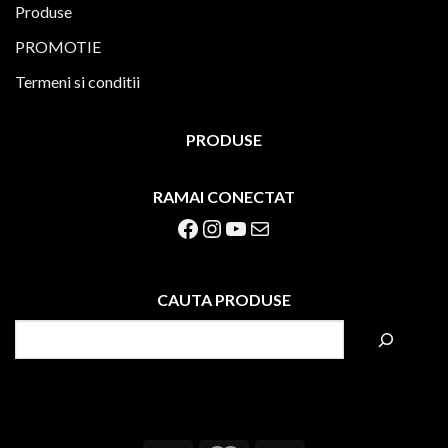
Produse
PROMOTIE
Termeni si conditii
PRODUSE
RAMAI CONECTAT
Facebook
Instagram
YouTube
Mail
CAUTA PRODUSE
S
e
a
r
c
h