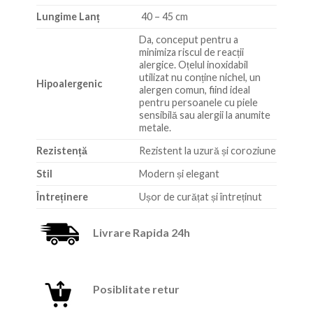
Lungime Lanț
40 – 45 cm
Da, conceput pentru a
minimiza riscul de reacții
alergice. Oțelul inoxidabil
utilizat nu conține nichel, un
Hipoalergenic
alergen comun, fiind ideal
pentru persoanele cu piele
sensibilă sau alergii la anumite
metale.
Rezistență
Rezistent la uzură și coroziune
Stil
Modern și elegant
Întreținere
Ușor de curățat și întreținut
Livrare Rapida 24h
Posiblitate retur