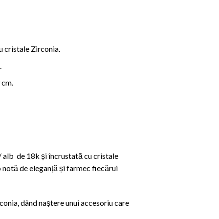
 cristale Zirconia.
.
 cm.
/ alb de 18k și încrustată cu cristale
 o notă de eleganță și farmec fiecărui
rconia, dând naștere unui accesoriu care