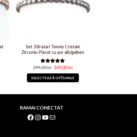
at
Set 3 Bratari Tennis Cristale
Zirconiu Placat cu aur alb/galben
l
nt
Prețul
Prețul
299,00
lei
149,00
lei
Evaluat la
lei.
inițial
curent
5.00
din 5
a
este:
SELECTEAZĂ OPȚIUNILE
fost:
149,00 lei.
299,00 lei.
Acest
produs
are
mai
RAMAI CONECTAT
multe
Facebook
Instagram
YouTube
Mail
variații.
Opțiunile
pot