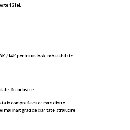
 este
13 lei
.
18K /14K pentru un look imbatabil si o
tate din industrie.
ata in compratie cu oricare dintre
 mai inalt grad de claritate, stralucire