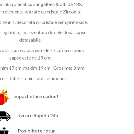
pe baza a
in aliaj placat cu aur galben și alb de 18K,
evaluări de
a
este:
la clienți
in elemente pătrate cu cristale Zirconia.
fost:
179,00 lei.
249,00 lei.
p tennis, decorata cu cristale semipretioase.
 reglabila, reprezentata de cele doua capse
detasabile.
atari cu o capsa este de 17 cm si cu doua
capse este de 19 cm.
inim 17 cm, maxim 19 cm , Grosime: 3 mm
p cristal: zirconiu cubic diamonds
impachetare cadou!
Livrare Rapida 24h
Posiblitate retur