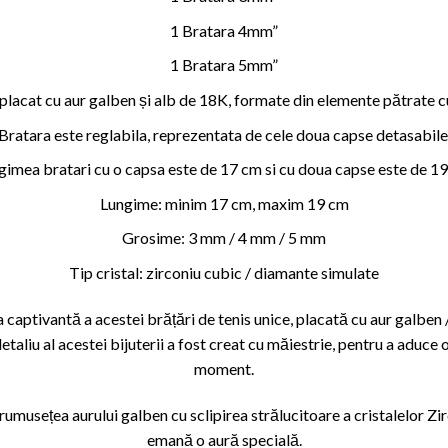
1 Bratara 4mm”
1 Bratara 5mm”
j placat cu aur galben și alb de 18K, formate din elemente pătrate cu
Bratara este reglabila, reprezentata de cele doua capse detasabile
gimea bratari cu o capsa este de 17 cm si cu doua capse este de 19
Lungime: minim 17 cm, maxim 19 cm
Grosime: 3 mm / 4 mm / 5 mm
Tip cristal: zirconiu cubic / diamante simulate
 captivantă a acestei brățări de tenis unice, placată cu aur galben 
detaliu al acestei bijuterii a fost creat cu măiestrie, pentru a aduce
moment.
rumusețea aurului galben cu sclipirea strălucitoare a cristalelor Zi
emană o aură specială.