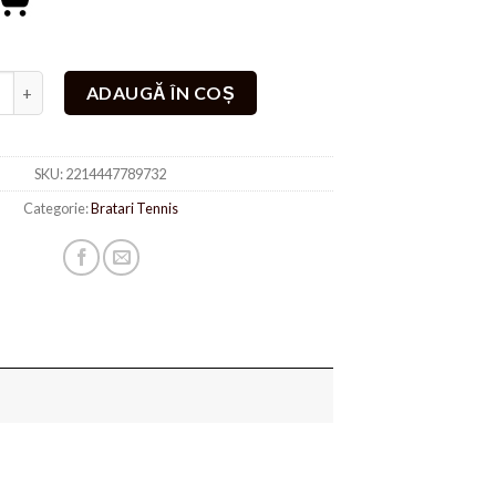
te Set Bratari Mon'amour
ADAUGĂ ÎN COȘ
SKU:
2214447789732
Categorie:
Bratari Tennis