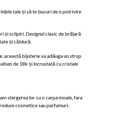
nțele tale și să te bucuri de o potrivire
i și sclipiri. Designul clasic de brățară
tate și căldură.
zie, această bijuterie va adăuga un strop
galben de 18k și încrustată cu cristale
am stergerea lor cu o carpa moale, fara
 produse cosmetice sau parfumuri.