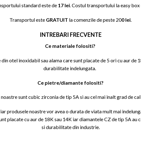
nsportului standard este de
17 lei
. Costul transportului la easy box
Transportul este
GRATUIT
la comenzile de peste 20
0 lei
.
INTREBARI FRECVENTE
Ce materiale folositi?
din otel inoxidabil sau alama care sunt placate de 5 ori cu aur de 
durabilitate indelungata.
Ce pietre/diamante folositi?
oastre sunt cubic zirconia de tip 5A si au cel mai inalt grad de cali
iar produsele noastre vor avea o durata de viata mult mai indelung
nt placate cu aur de 18K sau 14K iar diamantele CZ de tip 5A au cel
si durabilitate din industrie.