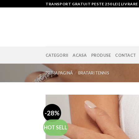
Skip
TRANSPORT GRATUIT PESTE 250 LEI| LIVRARE
to
content
CATEGORII
ACASA
PRODUSE
CONTACT
PRIMA PAGINĂ
/
BRATARI TENNIS
-28%
HOT SELL