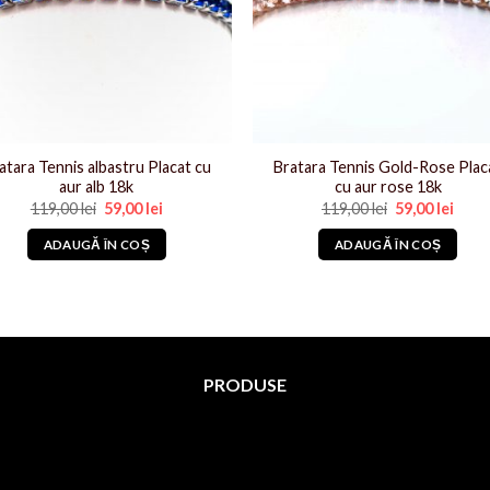
atara Tennis albastru Placat cu
Bratara Tennis Gold-Rose Plac
aur alb 18k
cu aur rose 18k
Prețul
Prețul
Prețul
Prețu
119,00
lei
59,00
lei
119,00
lei
59,00
lei
inițial
curent
inițial
cure
a
este:
a
este:
ADAUGĂ ÎN COȘ
ADAUGĂ ÎN COȘ
fost:
59,00 lei.
fost:
59,00 
119,00 lei.
119,00 lei.
PRODUSE