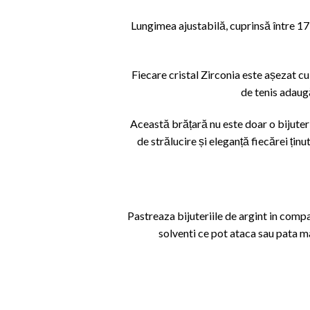
Lungimea ajustabilă, cuprinsă între 17 ș
Fiecare cristal Zirconia este așezat cu 
de tenis adaugă
Această brățară nu este doar o bijuterie
de strălucire și eleganță fiecărei țin
Pastreaza bijuteriile de argint in com
solventi ce pot ataca sau pata m