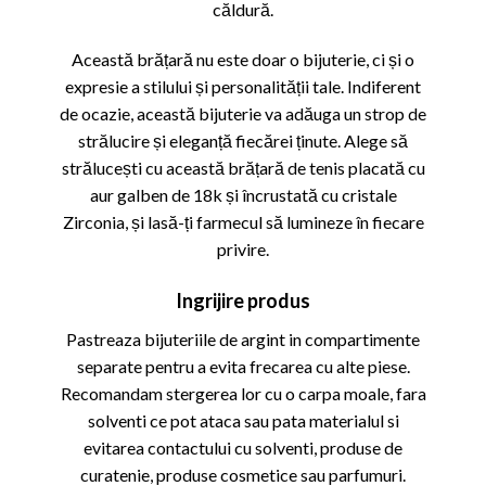
căldură.
Această brățară nu este doar o bijuterie, ci și o
expresie a stilului și personalității tale. Indiferent
de ocazie, această bijuterie va adăuga un strop de
strălucire și eleganță fiecărei ținute. Alege să
strălucești cu această brățară de tenis placată cu
aur galben de 18k și încrustată cu cristale
Zirconia, și lasă-ți farmecul să lumineze în fiecare
privire.
Ingrijire produs
Pastreaza bijuteriile de argint in compartimente
separate pentru a evita frecarea cu alte piese.
Recomandam stergerea lor cu o carpa moale, fara
solventi ce pot ataca sau pata materialul si
evitarea contactului cu solventi, produse de
curatenie, produse cosmetice sau parfumuri.