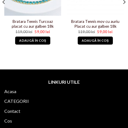
Bratara Tennis Turcoaz
Bratara Tennis mov cu auriu
placat cu aur galben 18k
Placat cu aur galben 18k
Prețul
Prețul
Prețul
Prețul
119,00
lei
59,00
lei
119,00
lei
59,00
lei
inițial
curent
inițial
curent
a
este:
a
este:
ADAUGĂ ÎN COȘ
ADAUGĂ ÎN COȘ
fost:
59,00 lei.
fost:
59,00 lei.
119,00 lei.
119,00 lei.
lei.
LINKURI UTILE
Acasa
CATEGORII
Contact
Cos