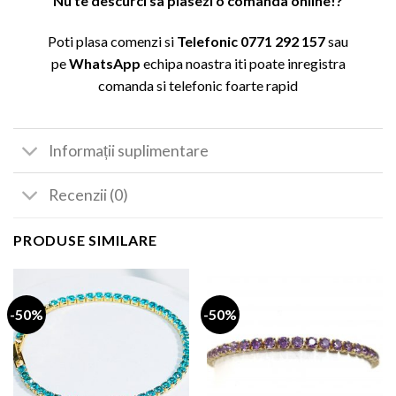
Nu te descurci sa plasezi o comanda online!?
Poti plasa comenzi si
Telefonic
0771 292 157
sau
pe
WhatsApp
echipa noastra iti poate inregistra
comanda si telefonic foarte rapid
Informații suplimentare
Recenzii (0)
PRODUSE SIMILARE
-50%
-50%