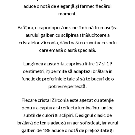
aduce o notă de eleganță și farmec fiecărui
moment.
Brățara, o capodoperă în sine, îmbină frumusețea
aurului galben cu sclipirea strălucitoare a
cristalelor Zirconia, dând naștere unui accesoriu
care emană o aură specială.
Lungimea ajustabilă, cuprinsă între 17 și 19
centimetri, îți permite să adaptezi brățara în
funcție de preferințele tale și să te bucuri de o
potrivire perfectă.
Fiecare cristal Zirconia este așezat cu atenție
pentru a captura și reflecta lumina într-un joc
subtil de culori și sclipiri. Designul clasic de
brățară de tenis adaugă un aer sofisticat, iar aurul
galben de 18k aduce o notă de prețiozitate și