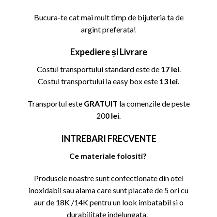
Bucura-te cat mai mult timp de bijuteria ta de
argint preferata!
Expediere și Livrare
Costul transportului standard este de
17 lei
.
Costul transportului la easy box este
13 lei
.
Transportul este
GRATUIT
la comenzile de peste
20
0 lei
.
INTREBARI FRECVENTE
Ce materiale folositi?
Produsele noastre sunt confectionate din otel
inoxidabil sau alama care sunt placate de 5 ori cu
aur de 18K /14K pentru un look imbatabil si o
durabilitate indelungata.