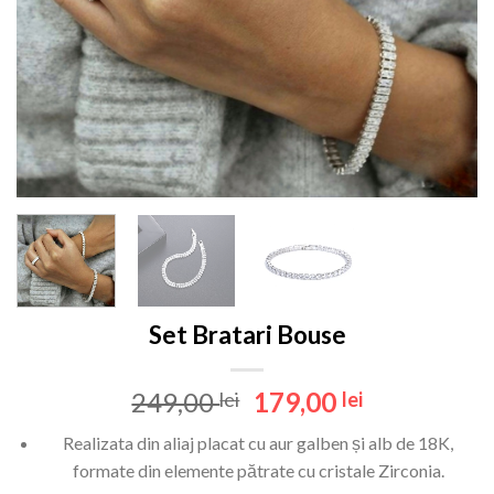
Set Bratari Bouse
Prețul
Prețul
249,00
179,00
lei
lei
inițial
curent
Realizata din aliaj placat cu aur galben și alb de 18K,
a
este:
formate din elemente pătrate cu cristale Zirconia.
fost:
179,00 lei.