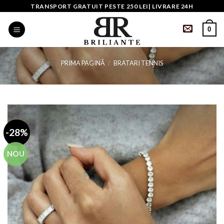
Skip
TRANSPORT GRATUIT PESTE 250 LEI| LIVRARE 24H
to
0
content
PRIMA PAGINĂ
/
BRATARI TENNIS
-28%
NOU