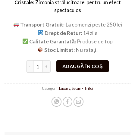
la clienți
Cristale:
Zirconia strălucitoare, pentru un efect
fost:
194,90 lei.
spectaculos
299,00 lei.
Transport Gratuit:
La comenzi peste 250 lei
Drept de Retur:
14 zile
Calitate Garantată:
Produse de top
Stoc Limitat:
Nu ratați!
Cantitate Set 3x Alhambra Silver
ADAUGĂ ÎN COȘ
Categorii:
Luxury
,
Seturi - Trifoi