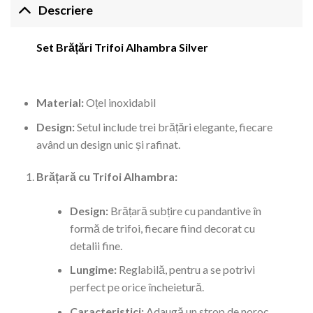
Descriere
Set Brățări Trifoi Alhambra Silver
Material:
Oțel inoxidabil
Design:
Setul include trei brățări elegante, fiecare
având un design unic și rafinat.
Brățară cu Trifoi Alhambra:
Design:
Brățară subțire cu pandantive în
formă de trifoi, fiecare fiind decorat cu
detalii fine.
Lungime:
Reglabilă, pentru a se potrivi
perfect pe orice încheietură.
Caracteristici:
Adaugă un strop de noroc