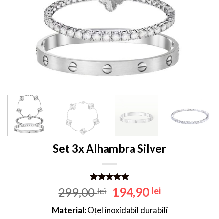
Set 3x Alhambra Silver
Evaluat la
2
Prețul
Prețul
299,00
194,90
lei
lei
5.00
din 5
inițial
curent
pe baza a
Material:
Oțel inoxidabil durabilî
evaluări de
a
este: