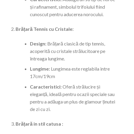
și rafinament, simbolul trifoiului fiind
cunoscut pentru aducerea norocului.
Brățară Tennis cu Cristale:
Design:
Brățară clasică de tip tennis,
acoperită cu cristale strălucitoare pe
întreaga lungime.
Lungime:
Lungimea este reglabila intre
17cm/19cm
Caracteristici:
Oferă strălucire și
eleganță, ideală pentru ocazii speciale sau
pentru a adăuga un plus de glamour ținutei
de zi cu zi.
Brățară in stil catusa :