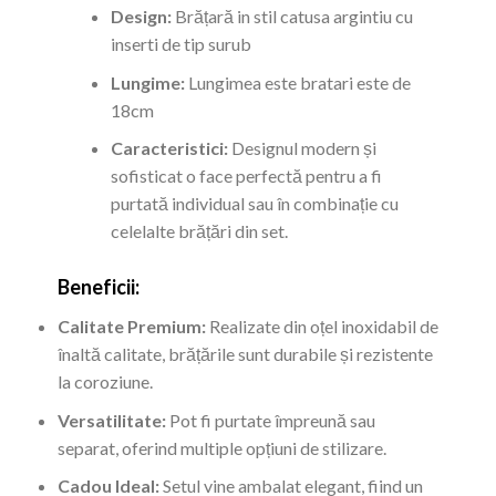
Design:
Brățară in stil catusa argintiu cu
inserti de tip surub
Lungime:
Lungimea este bratari este de
18cm
Caracteristici:
Designul modern și
sofisticat o face perfectă pentru a fi
purtată individual sau în combinație cu
celelalte brățări din set.
Beneficii:
Calitate Premium:
Realizate din oțel inoxidabil de
înaltă calitate, brățările sunt durabile și rezistente
la coroziune.
Versatilitate:
Pot fi purtate împreună sau
separat, oferind multiple opțiuni de stilizare.
Cadou Ideal:
Setul vine ambalat elegant, fiind un