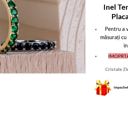
Inel Te
Plac
Pentru a 
măsurați cu
in
IMOPRT
Cristale Z
Impachet