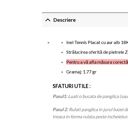
Descriere
Inel Tennis Placat cu aur alb 18K
Strălucirea oferită de pietrele Zi
Pentru a vă afla măsura corectă,
Gramaj: 1.77 gr
SFATURI UTILE :
Pasul1
:
Luati o bucata de panglica (sau
Pasul 2
: Rulati panglica in jurul bazei d
treaca in forma rulata peste incheietur