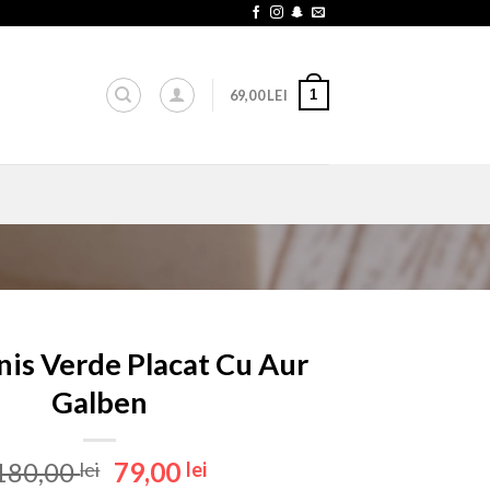
1
69,00
LEI
nis Verde Placat Cu Aur
Galben
Prețul
Prețul
180,00
79,00
lei
lei