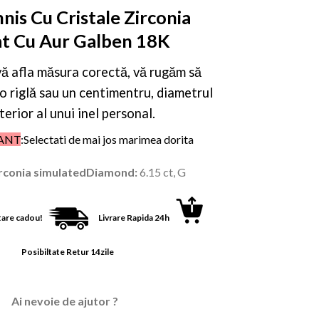
inițial
curent
nnis Cu Cristale Zirconia
a
este:
fost:
79,00 lei.
at Cu Aur Galben 18K
180,00 lei.
vă afla măsura corectă, vă rugăm să
 o riglă sau un centimentru, diametrul
terior al unui inel personal.
ANT
:Selectati de mai jos marimea dorita
irconia simulatedDiamond:
6.15 ct, G
are cadou!
Livrare Rapida 24h
Posibiltate Retur 14zile
Ai nevoie de ajutor ?