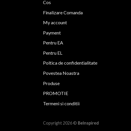
Cos
în
în
pagina
pagina
Finalizare Comanda
produsului.
produsului.
My account
Payment
Pentru EA
Pentru EL
Poltica de confidentialitate
Povestea Noastra
Produse
PROMOTIE
Termeni si conditii
Copyright 2026 ©
BeInspired