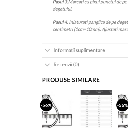
Pasul 3
:
Marcati cu pixul punctul de pe 
degetului.
Pasul 4
: Inlaturati panglica de pe deget
centimetri (1cm=10mm). Ajustati masur
Informații suplimentare
Recenzii (0)
PRODUSE SIMILARE
-56%
-56%