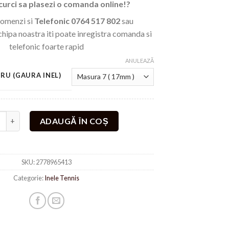
curci sa plasezi o comanda online!?
comenzi si
Telefonic
0764 517 802
sau
hipa noastra iti poate inregistra comanda si
telefonic foarte rapid
ANULEAZĂ
RU (GAURA INEL)
te Inel Tennis Verde Placat Cu Aur Galben
ADAUGĂ ÎN COȘ
SKU:
2778965413
Categorie:
Inele Tennis