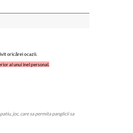
vit oricărei ocazii.
ior al unui inel personal.
patiu, joc, care sa permita panglicii sa