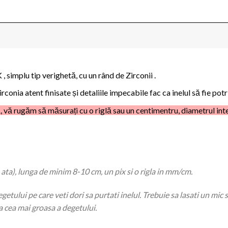
 , simplu tip verighetă, cu un rând de Zirconii .
rconia atent finisate și detaliile impecabile fac ca inelul să fie potri
 vă rugăm să măsurați cu o riglă sau un centimentru, diametrul inter
 ata), lunga de minim 8-10 cm, un pix si o rigla in mm/cm.
egetului pe care veti dori sa purtati inelul. Trebuie sa lasati un mic s
a cea mai groasa a degetului.