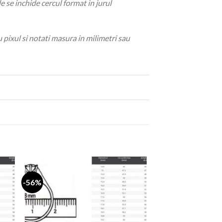
 se inchide cercul format in jurul
u pixul si notati masura in milimetri sau
-56%