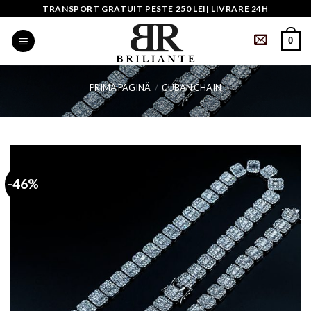
Skip
TRANSPORT GRATUIT PESTE 250 LEI| LIVRARE 24H
to
0
content
PRIMA PAGINĂ
/
CUBAN CHAIN
-46%