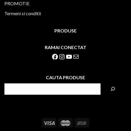
PROMOTIE
Termeni si conditii
PRODUSE
RAMAI CONECTAT
Facebook
Instagram
YouTube
Mail
CAUTA PRODUSE
S
e
a
r
c
h