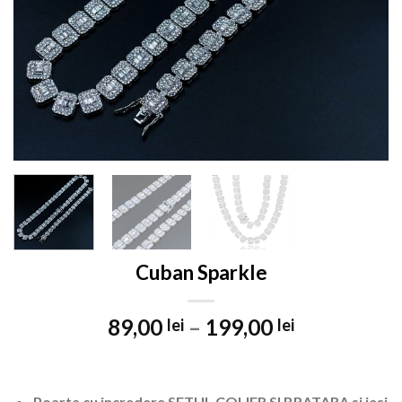
Cuban Sparkle
89,00
–
199,00
lei
lei
Poarta cu incredere SETUL COLIER SI BRATARA si iesi