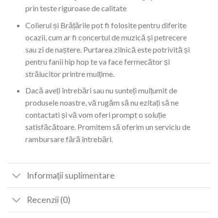
prin teste riguroase de calitate
Colierul și Brățările pot fi folosite pentru diferite
ocazii, cum ar fi concertul de muzică și petrecere
sau zi de naștere. Purtarea zilnică este potrivită și
pentru fanii hip hop te va face fermecător și
strălucitor printre mulțime.
Dacă aveți întrebări sau nu sunteți mulțumit de
produsele noastre, vă rugăm să nu ezitați să ne
contactati și vă vom oferi prompt o soluție
satisfăcătoare. Promitem să oferim un serviciu de
rambursare fără întrebări.
Informații suplimentare
Recenzii (0)