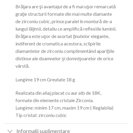
Brăţara are şi avantajul de a fi mai uşor remarcată
graţie structurii formate din mai multe diamante
de zirconiu cubic, prinse paralel în montură de-a
lungul lăţimii, detaliu ce amplifică reflexiile luminii.
Brăţara este uşor de asortat ţinutelor elegante,
indiferent de cromatica acestora, sclipirile
diamantelor de zirconiu complimentând apariţiile
distinse ale doamnelor şi domnişoarelor de orice
vârstă.
Lungime 19 cm Greutate 18 g
Realizata din aliaj placat cu aur alb de 18K,
formate din elemente cristale Zirconia.
Lungime: minim 17 cm, maxim 19 cm ( Reglabila)
Tip cristal: zirconiu cubic
Informații suplimentare