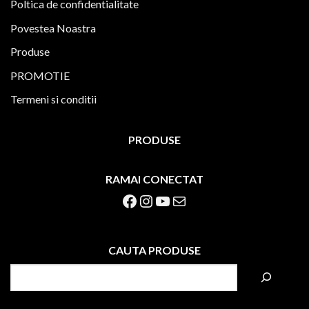
Poltica de confidentialitate
Povestea Noastra
Produse
PROMOTIE
Termeni si conditii
PRODUSE
RAMAI CONECTAT
Facebook
Instagram
YouTube
Mail
CAUTA PRODUSE
S
e
a