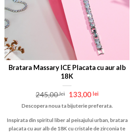
Bratara Massary ICE Placata cu aur alb
18K
Prețul
Prețul
245,00
133,00
lei
lei
inițial
curent
Descopera noua ta bijuterie preferata.
a
este:
fost:
133,00 lei.
Inspirata din spiritul liber al peisajului urban, bratara
245,00 lei.
placata cu aur alb de 18K cu cristale de zirconia te