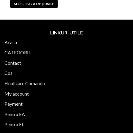
a
este:
SELECTEAZĂ OPȚIUNILE
fost:
149,00 lei.
299,00 lei.
Acest
produs
are
mai
LINKURI UTILE
multe
Acasa
variații.
Opțiunile
CATEGORII
pot
fi
Contact
alese
Cos
în
pagina
Finalizare Comanda
produsului.
My account
Payment
Pentru EA
Pentru EL