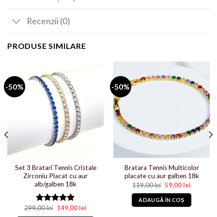
Recenzii (0)
PRODUSE SIMILARE
-50%
-50%
Set 3 Bratari Tennis Cristale
Bratara Tennis Multicolor
Zirconiu Placat cu aur
placate cu aur galben 18k
alb/galben 18k
Prețul
Prețul
119,00
lei
59,00
lei
inițial
curent
i.
a
este:
ADAUGĂ ÎN COȘ
fost:
59,00 lei.
Prețul
Prețul
299,00
lei
149,00
lei
Evaluat la
119,00 lei.
inițial
curent
5.00
din 5