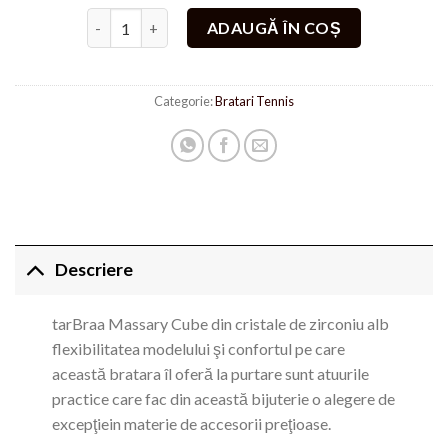
Cantitate Bratara Massary ICE Placata cu aur alb 18K
ADAUGĂ ÎN COȘ
Categorie:
Bratari Tennis
Descriere
tarBraa Massary Cube din cristale de zirconiu alb
flexibilitatea modelului şi confortul pe care
această bratara îl oferă la purtare sunt atuurile
practice care fac din această bijuterie o alegere de
excepţiein materie de accesorii preţioase.