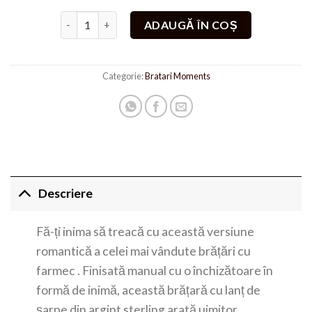
Cantitate Bratara din Argint 925 inima
ADAUGĂ ÎN COȘ
Categorie:
Bratari Moments
Descriere
Fă-ți inima să treacă cu această versiune
romantică a celei mai vândute brățări cu
farmec . Finisată manual cu o închizătoare în
formă de inimă, această brățară cu lanț de
șarpe din argint sterling arată uimitor