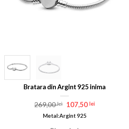
Bratara din Argint 925 inima
Prețul
Prețul
269,00
107,50
lei
lei
inițial
curent
Metal:Argint 925
a
este:
fost:
107,50 lei.